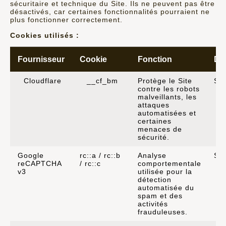
sécuritaire et technique du Site. Ils ne peuvent pas être
désactivés, car certaines fonctionnalités pourraient ne
plus fonctionner correctement.
Cookies utilisés :
Fournisseur
Cookie
Fonction
Du
Cloudflare
__cf_bm
Protège le Site
Se
contre les robots
malveillants, les
attaques
automatisées et
certaines
menaces de
sécurité.
Google
rc::a / rc::b
Analyse
Se
reCAPTCHA
/ rc::c
comportementale
v3
utilisée pour la
détection
automatisée du
spam et des
activités
frauduleuses.