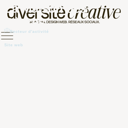
La Maison des
Cèdres
Secteur d'activité
Soins et esthétiques
Site web
lamaisondescedres.ca